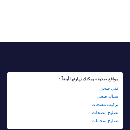
مواقع صديقة يمكنك زيارتها أيضاً :
فني صحي
سباك صحي
تركيب مضخات
تصليح مضخات
تصليح سخانات