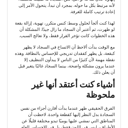
لأنه مرتبط بكل ما حوله. بمجرد أن تبدأ، يتحول الأمر إلى
إعادة ترتيب كاملة للغرفة.
لهذا كنت ألجأ لحلول وسط: كنس متكرر، تهوية، إزالة بقعة
لو ظهرت، ثم أعتبر أن السجاد ما زال جيدًا. المشكلة أن
هذه الخطوات كانت تؤخر القرار فقط، ولا تعالج السبب.
مع الوقت بدأت ألاحظ أن الاتساخ في السجاد لا يظهر
كبقعة، بل يظهر كفقدان تدريجي للإحساس بالنظافة. وهذه
نقطة مهمة لأن كثيرًا من الناس لا يبدأون التنظيف إلا
عندما يرون مشكلة واضحة، بينما السجاد غالبًا يتغير قبل
أن يعلن ذلك.
أشياء كنت أعتقد أنها غير
ملحوظة
الفرق الحقيقي ظهر عندما بدأت أقارن أجزاء من نفس
السجادة بدل النظر إليها كقطعة واحدة. لاحظت أن
المناطق التي نمشي عليها يوميًا تبدو مختلفة قليلًا عن
الأطراف، ليس في اللون فقط، بل في الإحساس العام