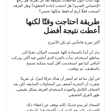
لهذا بدأت أدوّن ملاحظات بسيطة بعد كل تجربة: هل رجع
الإحساس القديم؟ هل احتجت إعادة الخطوة؟ وهل الغرفة
أصبحت فعلًا أريح أم فقط شكلها تحسن؟
طريقة احتاجت وقتًا لكنها
أعطت نتيجة أفضل
أكثر تجربة فاجأتني لم تكن الأسرع.
بدل أن أبدأ بالسجادة كلها، قسمت المكان ذهنيًا إلى
مناطق استخدام. بدأت بالجزء الذي أجلس فيه أكثر، وتركت
الباقي كما هو. استخدمت أقل كمية ممكنة تسمح
بالتنظيف، ثم توقفت.
في أول ساعة لم أشعر أن هناك فرقًا كبيرًا، بل تقريبًا
شعرت أن التجربة أضعف من المحاولات السابقة. لكن بعد
الجفاف الكامل والعودة لاستخدام الغرفة بشكل طبيعي،
ظهر الفرق الحقيقي.
السجاد لم يبدو جديدًا، لكنه توقف عن إعطاء ذلك
الإحساس المرهق الذي كنت ألاحظه قبل التنظيف.