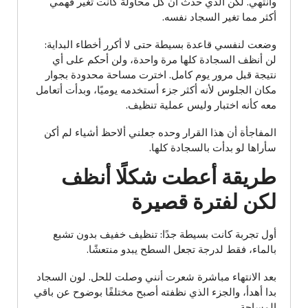
وأنتهي. لكن الذي حدث أن كل محاولة كانت تغير فهمي
أكثر مما تغير السجاد نفسه.
وضعت لنفسي قاعدة بسيطة حتى لا أكرر أخطاء البداية:
لن أنظف السجادة كلها مرة واحدة، ولن أحكم على أي
نتيجة قبل مرور يوم كامل. اخترت مساحة محدودة بجوار
مكان الجلوس لأنه أكثر جزء أستخدمه يوميًا، وبدأت أتعامل
معه كأنه اختبار وليس عملية تنظيف.
المفاجأة أن هذا القرار وحده جعلني ألاحظ أشياء لم أكن
سأراها لو بدأت بالسجادة كلها.
طريقة أعطت شكلًا أنظف
لكن لفترة قصيرة
أول تجربة كانت بسيطة جدًا: تنظيف خفيف بدون تشبع
بالماء، فقط لدرجة تجعل السطح يبدو منتعشًا.
بعد الانتهاء مباشرة شعرت أنني وصلت للحل. لون السجاد
بدا أهدأ، والجزء الذي نظفته أصبح مختلفًا بوضوح عن باقي
المساحة.