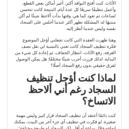
الأثاث. كنت أفتح النوافذ أكثر، أغير أماكن بعض القطع،
وأعمل تنظيفًا سريعًا كل عدة أيام. النتيجة كانت تتحسن
لساعات ثم تعود كما هي. وقتها بدأت ألاحظ شيئًا لم أكن
منتبهًا له: المشكلة تظهر أكثر عندما أجلس على السجاد
نفسه وليس عندما أنظر إليه.
وهنا ظهرت العقدة التي كانت تجعلني أؤجل الموضوع.
فكرة تنظيف السجاد كانت تعني بالنسبة لي نقل نصف
الغرفة، رفع الأثاث، انتظار الجفاف، ثم إعادة كل شيء من
البداية. لذلك قررت أجرب شيئًا مختلفًا: هل يمكن الوصول
لفرق حقيقي بدون رفع السجاد أصلًا؟
لماذا كنت أؤجل تنظيف
السجاد رغم أني ألاحظ
الاتساخ؟
كنت دائمًا أعتقد أن تنظيف السجاد قرار كبير وليس مهمة
صغيرة. لو فكرت في تنظيف أي جزء آخر من البيت، يمكنك
إنهاؤه خلال ساعة أو أقل. لكن السجاد له طبيعة مختلفة؛