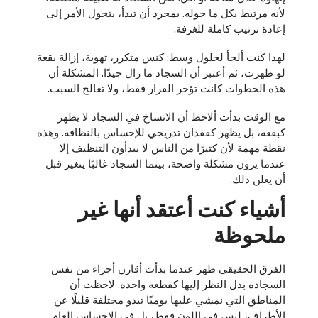
لأنه مرتبط بكل ما حوله. بمجرد أن تبدأ، يتحول الأمر إلى
إعادة ترتيب كاملة للغرفة.
لهذا كنت ألجأ لحلول وسط: كنس متكرر، تهوية، إزالة بقعة
لو ظهرت، ثم أعتبر أن السجاد ما زال جيدًا. المشكلة أن
هذه الخطوات كانت تؤخر القرار فقط، ولا تعالج السبب.
مع الوقت بدأت ألاحظ أن الاتساخ في السجاد لا يظهر
كبقعة، بل يظهر كفقدان تدريجي للإحساس بالنظافة. وهذه
نقطة مهمة لأن كثيرًا من الناس لا يبدأون التنظيف إلا
عندما يرون مشكلة واضحة، بينما السجاد غالبًا يتغير قبل
أن يعلن ذلك.
أشياء كنت أعتقد أنها غير
ملحوظة
الفرق الحقيقي ظهر عندما بدأت أقارن أجزاء من نفس
السجادة بدل النظر إليها كقطعة واحدة. لاحظت أن
المناطق التي نمشي عليها يوميًا تبدو مختلفة قليلًا عن
الأطراف، ليس في اللون فقط، بل في الإحساس العام