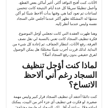
الأثاث. كنت أفتح النوافذ أكثر، أغير أماكن بعض القطع،
وأعمل تنظيفًا سريعًا كل عدة أيام. النتيجة كانت تتحسن
لساعات ثم تعود كما هي. وقتها بدأت ألاحظ شيئًا لم أكن
منتبهًا له: المشكلة تظهر أكثر عندما أجلس على السجاد
نفسه وليس عندما أنظر إليه.
وهنا ظهرت العقدة التي كانت تجعلني أؤجل الموضوع.
فكرة تنظيف السجاد كانت تعني بالنسبة لي نقل نصف
الغرفة، رفع الأثاث، انتظار الجفاف، ثم إعادة كل شيء من
البداية. لذلك قررت أجرب شيئًا مختلفًا: هل يمكن الوصول
لفرق حقيقي بدون رفع السجاد أصلًا؟
لماذا كنت أؤجل تنظيف
السجاد رغم أني ألاحظ
الاتساخ؟
كنت دائمًا أعتقد أن تنظيف السجاد قرار كبير وليس مهمة
صغيرة. لو فكرت في تنظيف أي جزء آخر من البيت، يمكنك
إنهاؤه خلال ساعة أو أقل. لكن السجاد له طبيعة مختلفة؛