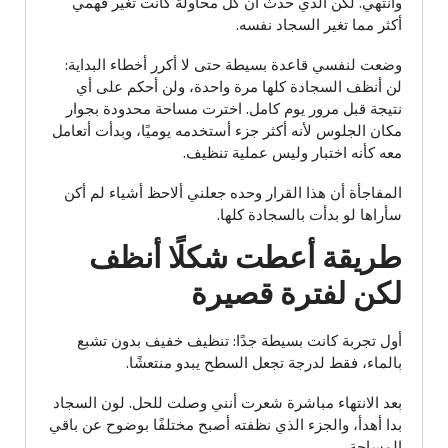
وأنتهي. لكن الذي حدث أن كل محاولة كانت تغير فهمي
أكثر مما تغير السجاد نفسه.
وضعت لنفسي قاعدة بسيطة حتى لا أكرر أخطاء البداية:
لن أنظف السجادة كلها مرة واحدة، ولن أحكم على أي
نتيجة قبل مرور يوم كامل. اخترت مساحة محدودة بجوار
مكان الجلوس لأنه أكثر جزء أستخدمه يوميًا، وبدأت أتعامل
معه كأنه اختبار وليس عملية تنظيف.
المفاجأة أن هذا القرار وحده جعلني ألاحظ أشياء لم أكن
سأراها لو بدأت بالسجادة كلها.
طريقة أعطت شكلًا أنظف
لكن لفترة قصيرة
أول تجربة كانت بسيطة جدًا: تنظيف خفيف بدون تشبع
بالماء، فقط لدرجة تجعل السطح يبدو منتعشًا.
بعد الانتهاء مباشرة شعرت أنني وصلت للحل. لون السجاد
بدا أهدأ، والجزء الذي نظفته أصبح مختلفًا بوضوح عن باقي
المساحة.