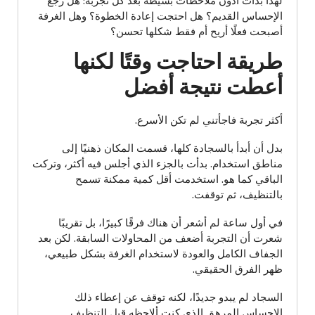
لهذا بدأت أدوّن ملاحظات بسيطة بعد كل تجربة: هل رجع
الإحساس القديم؟ هل احتجت إعادة الخطوة؟ وهل الغرفة
أصبحت فعلًا أريح أم فقط شكلها تحسن؟
طريقة احتاجت وقتًا لكنها
أعطت نتيجة أفضل
أكثر تجربة فاجأتني لم تكن الأسرع.
بدل أن أبدأ بالسجادة كلها، قسمت المكان ذهنيًا إلى
مناطق استخدام. بدأت بالجزء الذي أجلس فيه أكثر، وتركت
الباقي كما هو. استخدمت أقل كمية ممكنة تسمح
بالتنظيف، ثم توقفت.
في أول ساعة لم أشعر أن هناك فرقًا كبيرًا، بل تقريبًا
شعرت أن التجربة أضعف من المحاولات السابقة. لكن بعد
الجفاف الكامل والعودة لاستخدام الغرفة بشكل طبيعي،
ظهر الفرق الحقيقي.
السجاد لم يبدو جديدًا، لكنه توقف عن إعطاء ذلك
الإحساس المرهق الذي كنت ألاحظه قبل التنظيف.