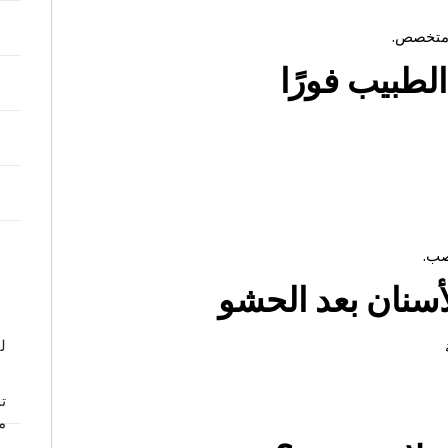
 متخصص.
لطبيب فورًا
صب.
سنان بعد الحشو
ل
ت
م